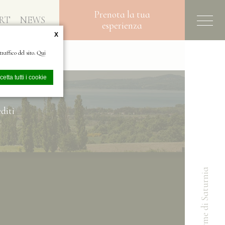
Prenota la tua
RT
NEWS
esperienza
X
raffico del sito. Qui
cetta tutti i cookie
diti
tente. Puoi accettare
Terme di Saturnia
so alle aree