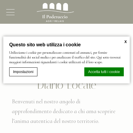
News
X
Questo sito web utilizza i cookie
Utilizziamo i cookie per personalizzare contenuti ed annunci, per fornire
🌿 Cronache di Lago e
funzionalità dei social media e per analizzare il traffico del sito. Qui sotto troverai
maggiori informazioni riguardanti i cookie utilizzati ed il loro scopo.
di Tuscia: Il Nostro
Impostazioni
Accetta tutti i cookie
Diario Locale
Cookie Declaration generata dal
CMP Macaron d-edge
. Ultimo
aggiornamento: 2024-03-07.
Benvenuti nel nostro angolo di
Cosa sono i cookies?
approfondimento dedicato a chi ama scoprire
I cookie sono piccoli file di testo che possono essere utilizzati dai siti
web per rendere più efficiente l'esperienza per l'utente. Puoi accettare
l’anima autentica del nostro territorio.
tutti i cookie o selezionare le categorie che desideri abilitare.
Gestione dei Cookie