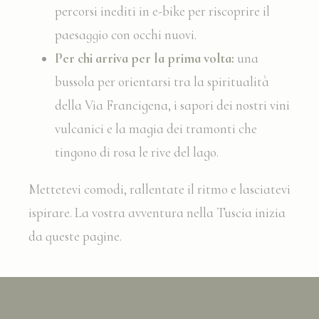
percorsi inediti in e-bike per riscoprire il
Cookie
preferenze
Consent
dell'utente relative
paesaggio con occhi nuovi.
al consenso sui
Cookie e l'ID del
consenso
Per chi arriva per la prima volta:
una
_deCookiesConsentID
D-edge
Memorizza le
Ses
bussola per orientarsi tra la spiritualità
Cookie
preferenze
Consent
dell'utente relative
della Via Francigena, i sapori dei nostri vini
al consenso sui
Cookie e l'ID del
vulcanici e la magia dei tramonti che
consenso
tingono di rosa le rive del lago.
_deCountryResp
D-edge
Memorizza le
Ses
Cookie
preferenze
Consent
dell'utente relative
Mettetevi comodi, rallentate il ritmo e lasciatevi
al consenso sui
Cookie e l'ID del
ispirare. La vostra avventura nella Tuscia inizia
consenso
fb_cookie_law_consent
D-edge
Memorizza le
Ses
da queste pagine.
Cookie
preferenze
Consent
dell'utente relative
al consenso sui
Cookie e l'ID del
consenso