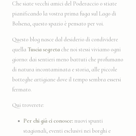
Che siate vecchi amici del Poderaccio o stiate
pianificando la vostra prima fuga sul Lago di
Necessario
Bolsena, questo spazio è pensato per voi.
I cookie necessari permettono un corretto utilizzo del sito web
abilitando funzionalità di base come ad esempio l'accesso alle aree
protette o la navigazione del sito
Questo blog nasce dal desiderio di condividere
Non ci sono cookie per questa tipologia.
quella
Tuscia segreta
che noi stessi viviamo ogni
giorno: dai sentieri meno battuti che profumano
Preferenze
di natura incontaminata e storia, alle piccole
I cookie di preferenza permettono di memorizzare le scelte dell'utente
per le sue prossime visite. Ad esempio potremmo salvare la lingua
botteghe artigiane dove il tempo sembra essersi
dell'utente in modo da ricordacela alla prossima visita e presentarti la
pagina corretta
fermato.
Nome
Provider
Scopo
Du
_deCookiesConsent
D-edge
Memorizza le
Ses
Qui troverete:
Cookie
preferenze
Consent
dell'utente relative
al consenso sui
Per chi già ci conosce:
nuovi spunti
Cookie e l'ID del
consenso
stagionali, eventi esclusivi nei borghi e
_deCookiesConsentDeleteKey
D-edge
Memorizza le
Ses